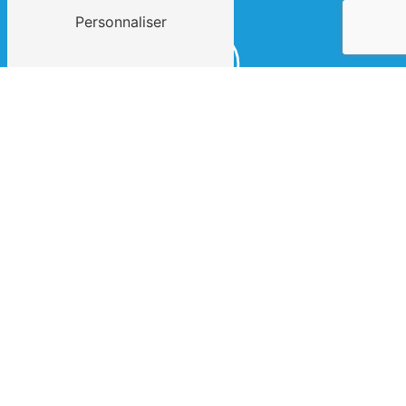
Personnaliser
E-mail
contact@clement-et-fils.fr
 Contactez-nous