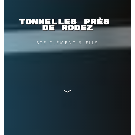
Tonnelles près 
de Rodez
STE CLÉMENT & FILS