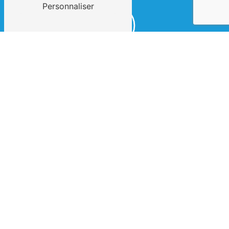
Personnaliser
E-mail
contact@clement-et-fils.fr
 Contactez-nous