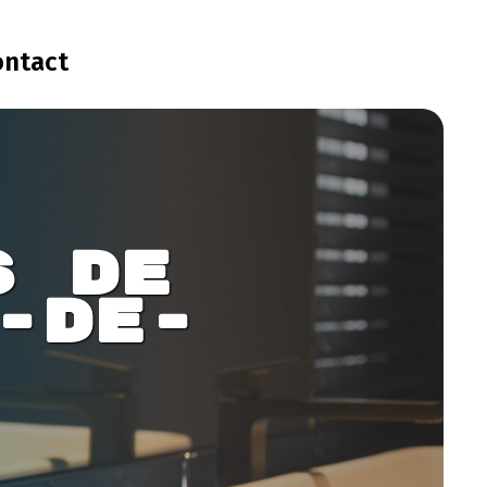
ontact
s de 
-de-