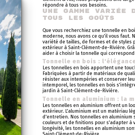
répondre à tous vos besoins.
Une gamme variée 
tous les goûts
Que vous recherchiez une tonnelle en boi
moderne, nous avons ce qu'il vous faut. 
variété de tailles, de formes et de style
extérieur à Saint-Clément-de-Rivière. Gr
aider à choisir la tonnelle qui correspon
Tonnelle en bois : l'éléganc
Les tonnelles en bois apportent une touch
Fabriquées à partir de matériaux de qual
résister aux intempéries et conserver leu
intemporel, les tonnelles en bois s'intè
jardin à Saint-Clément-de-Rivière.
Tonnelle en aluminium : la m
Les tonnelles en aluminium offrent un l
extérieur. L'aluminium est un matériau lé
d'entretien. Nos tonnelles en aluminium
couleurs et de finitions pour s'adapter à 
longévité, les tonnelles en aluminium sont
Saint-Clément-de-Rivière.