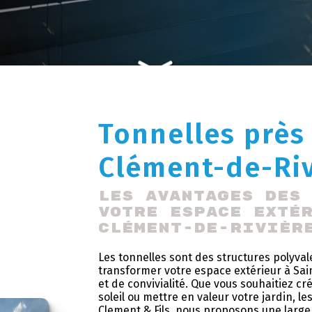
Tonnelles près
Clément-de-Riv
Les avantages des
votre espace exté
Clément-de-Rivièr
Les tonnelles sont des structures polyva
transformer votre espace extérieur à Sai
et de convivialité. Que vous souhaitiez 
soleil ou mettre en valeur votre jardin, le
Clement & Fils, nous proposons une larg