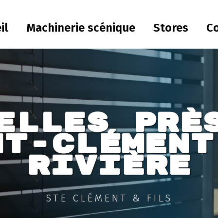
il
Machinerie scénique
Stores
C
elles prè
nt-Clément
Rivière
STE CLÉMENT & FILS