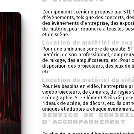
L'équipement scénique proposé par STE C
d'événements, tels que des concerts, des
des événements d'entreprise, des exposit
de matériel pour répondre à tous les bes
et de scène.
Location de matériel de son
Pour une ambiance sonore de qualité, STE
matériel de son professionnel, comprena
de mixage, des amplificateurs, etc. Pour ce
disposition des projecteurs, des jeux de 
etc.
Location de matériel de vid
Pour les besoins en vidéo, l'entreprise pr
vidéoprojecteurs, de caméras, de régies v
scénographie, STE Clément & Fils dispose
rideaux de scène, de décors, etc. Ils ont 
uniques et adaptés à chaque événement
Service de consei
d'accompagnement