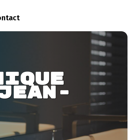
ontact
nique 
Jean-