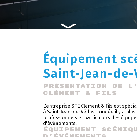
Équipement sc
Saint-Jean-de
Présentation de l
Clément & Fils
L'entreprise STE Clément & Fils est spéci
à Saint-Jean-de-Védas. Fondée il y a plus 
professionnels et particuliers des équip
d'événements.
Équipement scéniq
d'événements