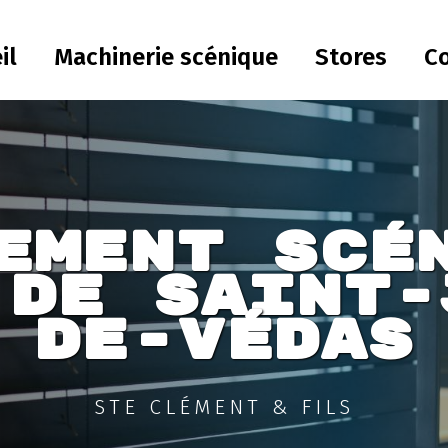
il
Machinerie scénique
Stores
C
ement scé
 de Saint-
de-Védas
STE CLÉMENT & FILS