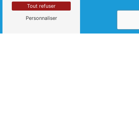
Tout refuser
Personnaliser
E-mail
contact@clement-et-fils.fr
 Contactez-nous