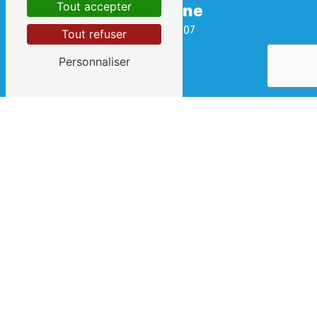
Tout accepter
Téléphone
04 67 69 08 07
Tout refuser
Personnaliser
E-mail
contact@clement-et-fils.fr
 Contactez-nous