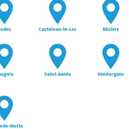
Rodez
Castelnau-le-Lez
Béziers
auguio
Saint-Aunès
Vendargues
ande-Motte