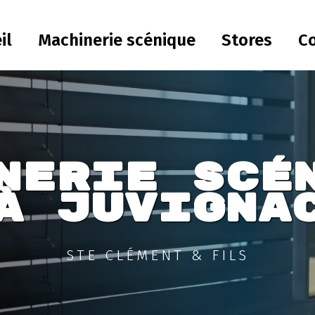
il
Machinerie scénique
Stores
C
nerie scé
à Juvigna
STE CLÉMENT & FILS