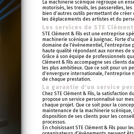
La machinerie scénique regroupe un ens
motorisés, les treuils, les passerelles, les
bien d'autres outils permettant de créer 
les déplacements des artistes et du pers
Les services de STE Clément 
STE Clément & Fils est une entreprise spéc
machinerie scénique à Juvignac. Forte d'
domaine de l'événementiel, l'entrepris
haute qualité répondant aux normes de s
Grâce à son équipe de professionnels quali
Clément & Fils accompagne ses clients dan
les plus ambitieux. Que ce soit pour un p
d'envergure internationale, l'entreprise 
de chaque prestation.
La garantie d'un service pe
Chez STE Clément & Fils, la satisfaction du
propose un service personnalisé sur mes
chaque projet. Que ce soit pour la concepti
maintenance de la machinerie scénique, l'
disposition de ses clients pour les conse
processus.
En choisissant STE Clément & Fils pour le
organisateurs d'événements peuvent être 