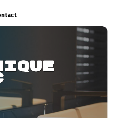
ontact
nique 
c