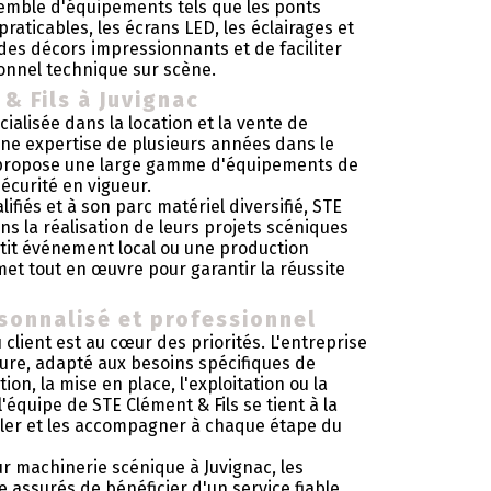
emble d'équipements tels que les ponts
 praticables, les écrans LED, les éclairages et
des décors impressionnants et de faciliter
onnel technique sur scène.
& Fils à Juvignac
ialisée dans la location et la vente de
une expertise de plusieurs années dans le
e propose une large gamme d'équipements de
écurité en vigueur.
fiés et à son parc matériel diversifié, STE
s la réalisation de leurs projets scéniques
etit événement local ou une production
met tout en œuvre pour garantir la réussite
rsonnalisé et professionnel
 client est au cœur des priorités. L'entreprise
ure, adapté aux besoins spécifiques de
on, la mise en place, l'exploitation ou la
équipe de STE Clément & Fils se tient à la
iller et les accompagner à chaque étape du
ur machinerie scénique à Juvignac, les
assurés de bénéficier d'un service fiable,