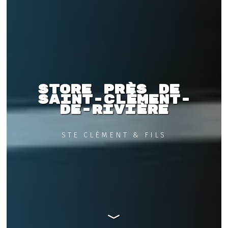
Store près de 
Saint-Clément-
de-Rivière
STE CLÉMENT & FILS