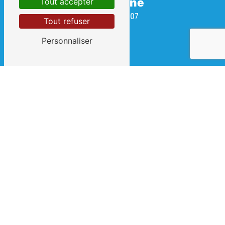
Téléphone
Tout accepter
04 67 69 08 07
Tout refuser
Personnaliser
E-mail
contact@clement-et-fils.fr
 Contactez-nous