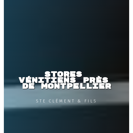
Stores 
vénitiens près 
de Montpellier
STE CLÉMENT & FILS