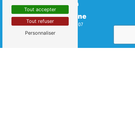
Tout accepter
Téléphone
Tout refuser
04 67 69 08 07
Personnaliser
E-mail
contact@clement-et-fils.fr