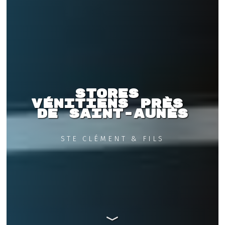
Stores 
vénitiens près 
de Saint-Aunès
STE CLÉMENT & FILS