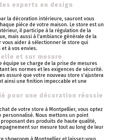
des experts en design
ar la décoration intérieure, sauront vous
chaque pièce de votre maison. Le store est un
érieur, il participe à la régulation de la
que, mais aussi à l'ambiance générale de la
 vous aider à sélectionner le store qui
et à vos envies.
elle et sur mesure
tre équipe se charge de la prise de mesures
tant les normes et les exigences de sécurité.
tes assuré que votre nouveau store s'ajustera
t ainsi une finition impeccable et une
lié pour une décoration réussie
achat de votre store à Montpellier, vous optez
vice personnalisé. Nous mettons un point
r proposant des produits de haute qualité,
ompagnement sur mesure tout au long de leur
re showroom à Montpellier et laissez-vous