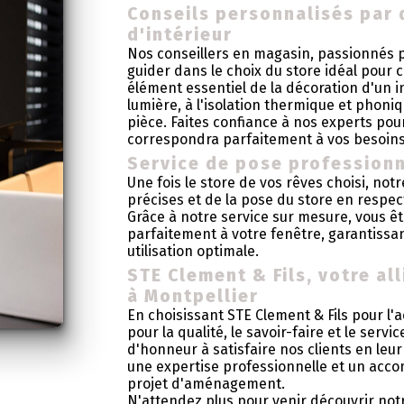
Conseils personnalisés par 
d'intérieur
Nos conseillers en magasin, passionnés p
guider dans le choix du store idéal pour 
élément essentiel de la décoration d'un int
lumière, à l'isolation thermique et phoni
pièce. Faites confiance à nos experts pour
correspondra parfaitement à vos besoins 
Service de pose professionn
Une fois le store de vos rêves choisi, no
précises et de la pose du store en respec
Grâce à notre service sur mesure, vous ê
parfaitement à votre fenêtre, garantissan
utilisation optimale.
STE Clement & Fils, votre al
à Montpellier
En choisissant STE Clement & Fils pour l'
pour la qualité, le savoir-faire et le ser
d'honneur à satisfaire nos clients en leu
une expertise professionnelle et un acc
projet d'aménagement.
N'attendez plus pour venir découvrir not