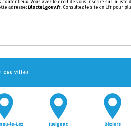
 contentieux. Vous avez le droit de vous inscrire sur la list
ette adresse:
Bloctel.gouv.fr
. Consultez le site cnil.fr pour p
 ces villes
nau-le-Lez
Juvignac
Béziers