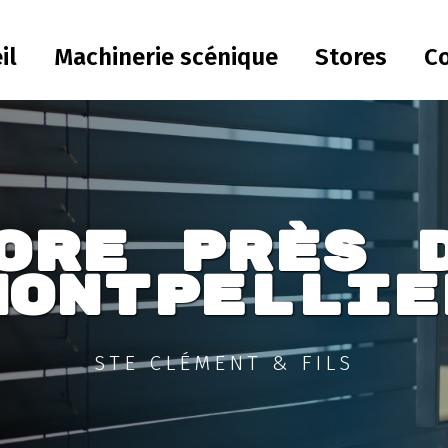
il
Machinerie scénique
Stores
C
ore près 
Montpellie
STE CLÉMENT & FILS