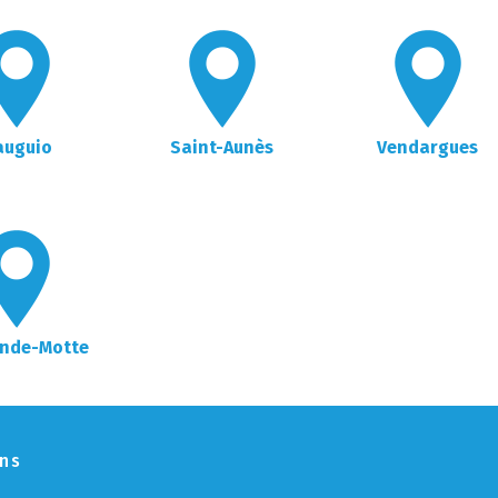
auguio
Saint-Aunès
Vendargues
ande-Motte
ons