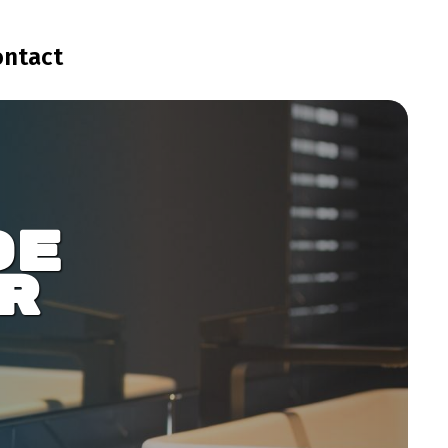
ontact
de 
r