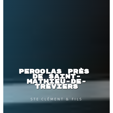
Pergolas près 
de Saint-
Mathieu-de-
Tréviers
STE CLÉMENT & FILS