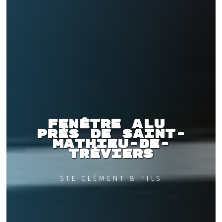
Fenêtre alu 
près de Saint-
Mathieu-de-
Tréviers
STE CLÉMENT & FILS