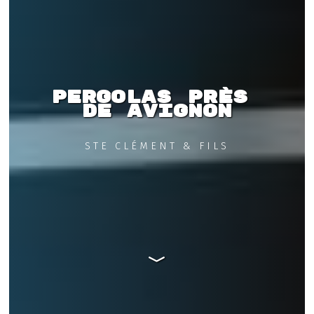
Pergolas près 
de Avignon
STE CLÉMENT & FILS