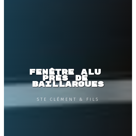
Fenêtre alu 
près de 
Baillargues
STE CLÉMENT & FILS