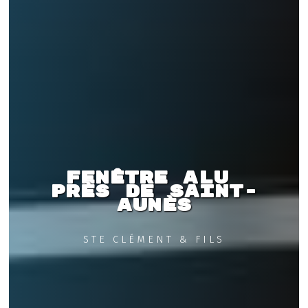
Fenêtre alu 
près de Saint-
Aunès
STE CLÉMENT & FILS