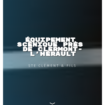
Équipement 
scénique près 
de Clermont-
l'Hérault
STE CLÉMENT & FILS