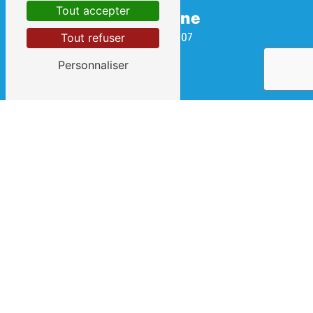
Tout accepter
Téléphone
04 67 69 08 07
Tout refuser
Personnaliser
E-mail
contact@clement-et-fils.fr