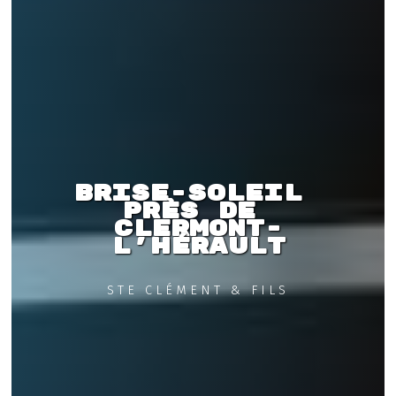
Brise-soleil 
près de 
Clermont-
l'Hérault
STE CLÉMENT & FILS