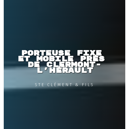
Porteuse fixe 
et mobile près 
de Clermont-
l'Hérault
STE CLÉMENT & FILS