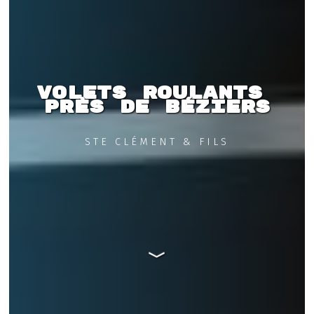
Volets roulants 
près de Béziers
STE CLÉMENT & FILS