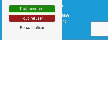
Tout accepter
Téléphone
Tout refuser
04 67 69 08 07
Personnaliser
E-mail
contact@clement-et-fils.fr