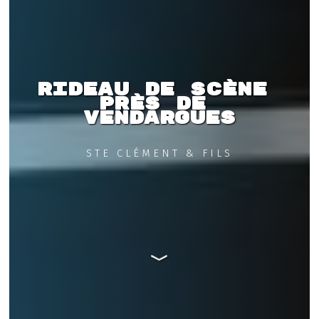
Rideau de scène 
près de 
Vendargues
STE CLÉMENT & FILS